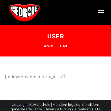
USER
Vous êtes ici :
Accueil
User
[ultimatemember form_id= »12″]
Copyright 2026 Cedrole |
Mentions légales
|
Conditions
générales de vente
|
Délais de livraison
| Création du site