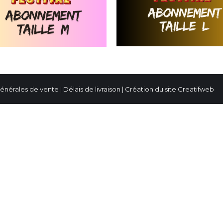
générales de vente
|
Délais de livraison
| Création du site
Creatifweb