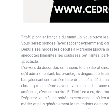
Titoff, pionnier français du stand-up, vous ouvre l
Vous serez plongés (avec l’accent évidemment) dans
Depuis ses modestes débuts à Marseille jusqu’à sa 
anecdotes hilarantes les coulisses pétillantes, pa
spectacle.
L’envers du décor des émissions télé, radio et ciné,
qu’il admirait enfant, les avantages dingues de la c
bas jalonnant une carrière faite de succès, d’échecs 
chose qui a la même saveur avec un ami d’enfance 
américain, c’est un fou rire. Et Titoff en a eu, des f
Préparez-vous à une soirée exceptionnelle où les a
métier et plus généralement les mutations de notre