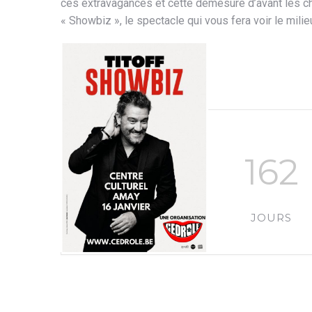
ces extravagances et cette démesure d’avant les ch
« Showbiz », le spectacle qui vous fera voir le mili
162
JOURS