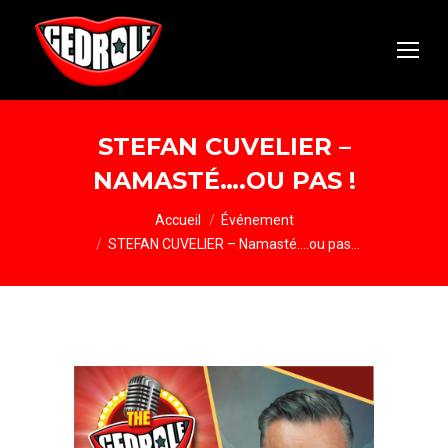
STEFAN CUVELIER –
NAMASTÉ….OU PAS !
Vous êtes ici :
Accueil
Événement
STEFAN CUVELIER – Namasté….ou pas…