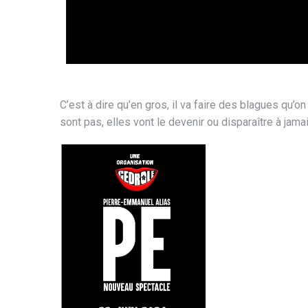
C’est à dire qu’en gros, il va faire des blagues qu’on
sont pas, elles vont le devenir ou disparaître à jama