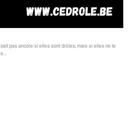
 sait pas encore si elles sont drôles, mais si elles ne le
is….