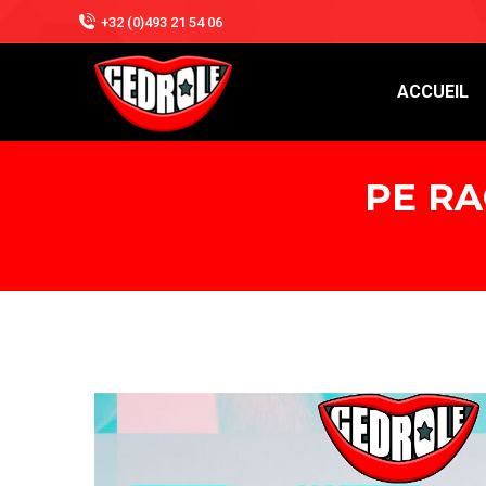
+32 (0)493 21 54 06
ACCUEIL
PE RA