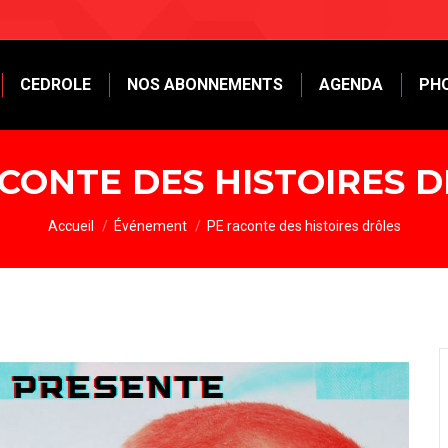
CEDROLE
NOS ABONNEMENTS
AGENDA
PH
CONTE DES HISTOIRES 
Vous êtes ici :
Accueil
Événement
PE raconte des histoires drôles