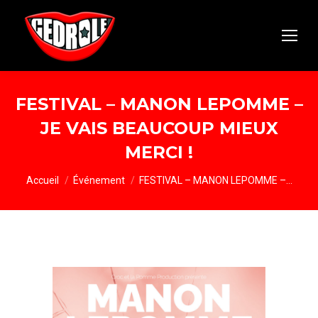
FESTIVAL – MANON LEPOMME –
JE VAIS BEAUCOUP MIEUX
MERCI !
Vous êtes ici :
Accueil
Événement
FESTIVAL – MANON LEPOMME –…