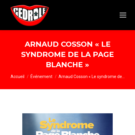
ARNAUD COSSON « LE
SYNDROME DE LA PAGE
BLANCHE »
Vous êtes ici :
Accueil
Événement
Arnaud Cosson « Le syndrome de…