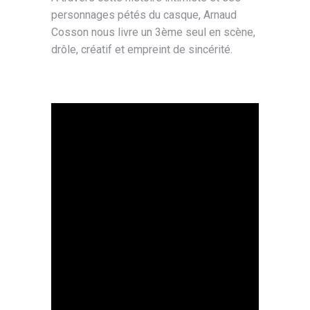
personnages pétés du casque, Arnaud
Cosson nous livre un 3ème seul en scène,
drôle, créatif et empreint de sincérité.