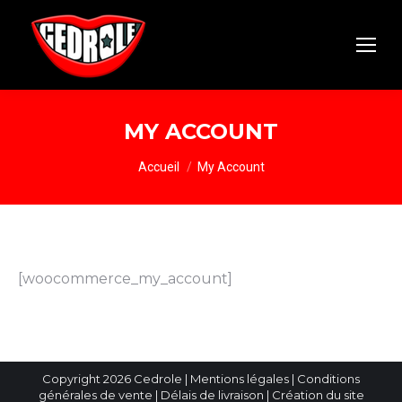
MY ACCOUNT
Vous êtes ici :
Accueil
My Account
[woocommerce_my_account]
Copyright 2026 Cedrole |
Mentions légales
|
Conditions
générales de vente
|
Délais de livraison
| Création du site