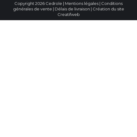
Copyright 2026 Cedrole |
Mentions légales
|
Conditions
générales de vente
|
Délais de livraison
| Création du site
Creatifweb